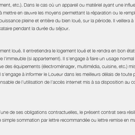
ent, etc.). Dans le cas où un appareil ou matériel ayant une influe
e à mettre en œuvre les moyens permettant la réparation ou le rempl
uissance pleine et entière du bien loué, sur la période. Il veillera à
ocataire pendant la durée du séjour.
ent loué. Il entretiendra le logement loué et le rendra en bon état 
 de l'immeuble (si appartement). Il s'engage à faire un usage norm
que des équipements (électroménager, multimédia, cuisine, etc.) mis à 
Il s'engage à informer le Loueur dans les meilleurs délais de tout
able de l'utilisation de l'accès internet mis à sa disposition au co
e de ses obligations contractuelles, le présent contrat sera résilié
ne simple sommation par lettre recommandée ou lettre remise en ma